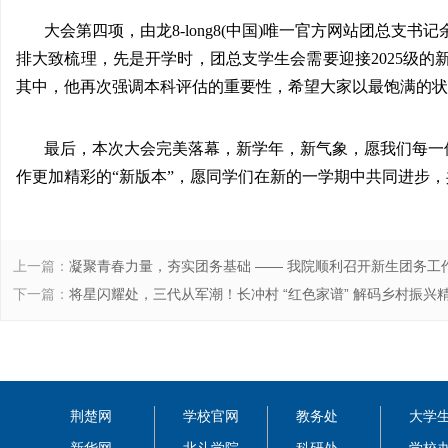
大会第四项，由龙8-long8(中国)唯一官方网站团总
排大致梳理，先是开学时，团总支学生会需要迎接2025级
其中，他再次强调本科评估的重要性，希望大家以最饱满的状
最后，本次大会完美落幕，新学年，新气象，愿我们每一位
作更加精彩的“新版本”，愿同学们在新的一学期中共同进步
上一篇：
凝聚青春力量，夯实团务基础 —— 我院顺利召开新生团务工
下一篇：
将星闪耀处，三代从军潮！长冲村 “红色家谱” 解码乡村振兴精
荆楚网
学校官网
教务处
大学