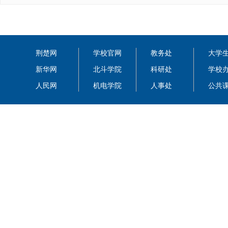
荆楚网
学校官网
教务处
大学
新华网
北斗学院
科研处
学校
人民网
机电学院
人事处
公共