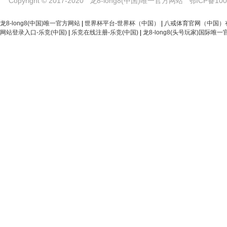
Copyright © 2017-2020 龙8-long8(中国)唯一官方网站
鄂ICP备100
龙8-long8(中国)唯一官方网站
|
世界杯平台-世界杯（中国）
|
八戒体育官网（中国）
网站登录入口-乐竞(中国)
|
乐竞在线注册-乐竞(中国)
|
龙8-long8(头号玩家)国际唯