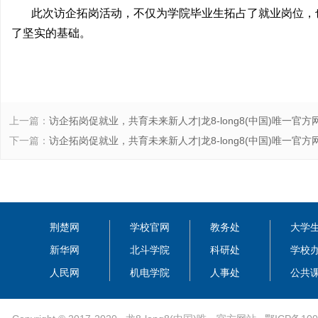
此次访企拓岗活动，不仅为学院毕业生拓占了就业岗位，
了坚实的基础。
上一篇：
访企拓岗促就业，共育未来新人才|龙8-long8(中国)唯
下一篇：
访企拓岗促就业，共育未来新人才|龙8-long8(中国)唯
荆楚网
学校官网
教务处
大学
新华网
北斗学院
科研处
学校
人民网
机电学院
人事处
公共