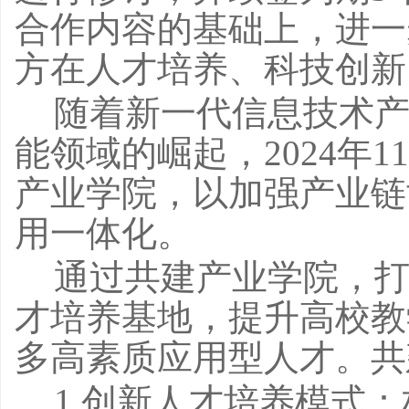
合作内容的基础上，进一
方在人才培养、科技创新
随着新一代信息技术
能领域的崛起，2024年
产业学院，以加强产业链
用一体化。
通过共建产业学院，打
才培养基地，提升高校教
多高素质应用型人才。共
1.创新人才培养模式