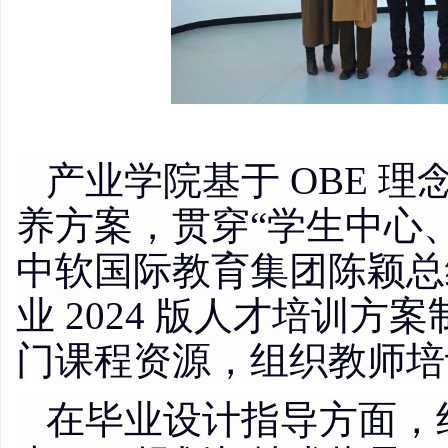
产业学院基于 OBE 
养方案，贯穿“学生中心
中软国际教育集团陈颖总
业 2024 版人才培训方
门课程资源，组织教师培
在毕业设计指导方面，