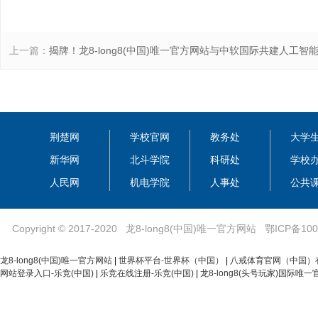
上一篇：
揭牌！龙8-long8(中国)唯一官方网站与中软国际共建人工智
荆楚网
学校官网
教务处
大学
新华网
北斗学院
科研处
学校
人民网
机电学院
人事处
公共
Copyright © 2017-2020 龙8-long8(中国)唯一官方网站
鄂ICP备100
龙8-long8(中国)唯一官方网站
|
世界杯平台-世界杯（中国）
|
八戒体育官网（中国）
网站登录入口-乐竞(中国)
|
乐竞在线注册-乐竞(中国)
|
龙8-long8(头号玩家)国际唯