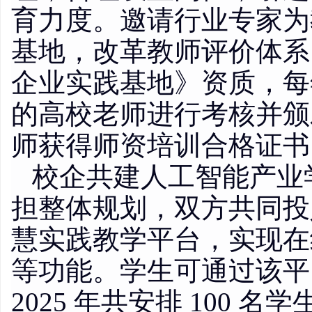
育力度。邀请行业专家为
基地，改革教师评价体系
企业实践基地》资质，每
的高校老师进行考核并颁发合
师获得师资培训合格证书
校企共建人工智能产业
担整体规划，双方共同投
慧实践教学平台，实现在
等功能。学生可通过该平
2025 年共安排 100