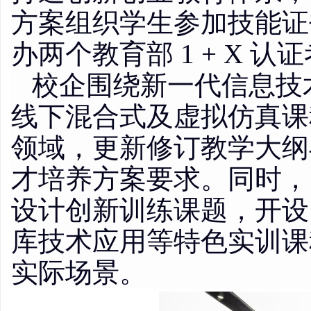
方案组织学生参加技能证书
办两个教育部 1 + X 认
校企围绕新一代信息技术
线下混合式及虚拟仿真课
领域，更新修订教学大纲与
才培养方案要求。同时，
设计创新训练课题，开设 
库技术应用等特色实训课
实际场景。