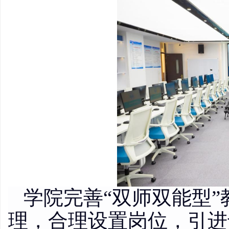
学院完善“双师双能型
理，合理设置岗位，引进