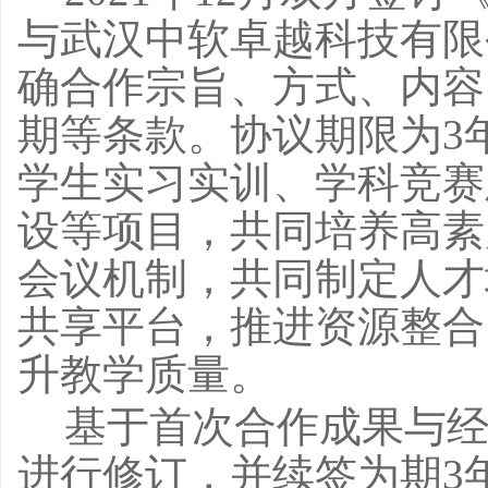
与武汉中软卓越科技有限
确合作宗旨、方式、内容
期等条款。协议期限为3
学生实习实训、学科竞赛
设等项目，共同培养高素
会议机制，共同制定人才
共享平台，推进资源整合
升教学质量。
基于首次合作成果与经验
进行修订，并续签为期3