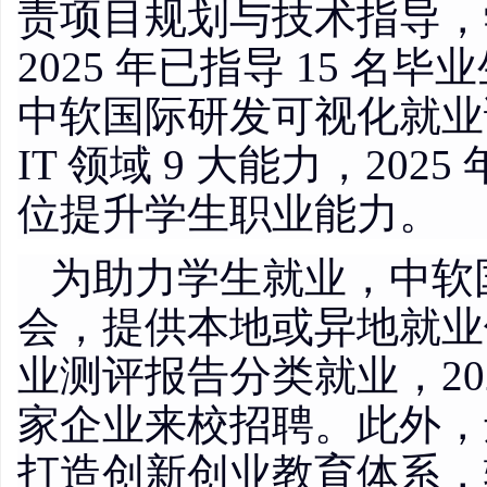
责项目规划与技术指导，学
2025 年已指导 15 
中软国际研发可视化就业
IT 领域 9 大能力，20
位提升学生职业能力。
为助力学生就业，中软
会，提供本地或异地就业
业测评报告分类就业，202
家企业来校招聘。此外，
打造创新创业教育体系，