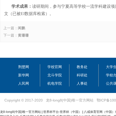
学术成果：
读研期间，参与宁夏高等学校一流学科建设项目
文（已被EI数据库检索）。
上一篇：
訚鹏
下一篇：
黄珊珊
荆楚网
学校官网
教务处
大学
新华网
北斗学院
科研处
学校
人民网
机电学院
人事处
公共
Copyright © 2017-2020 龙8-long8(中国)唯一官方网站
鄂ICP备100
龙8-long8(中国)唯一官方网站
|
世界杯平台-世界杯（中国）
|
八戒体育官网（中国）