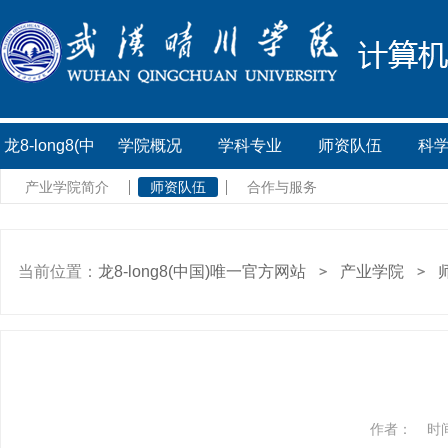
龙8-long8(中
学院概况
学科专业
师资队伍
科
产业学院简介
师资队伍
合作与服务
国)唯一官方
网站
当前位置：
龙8-long8(中国)唯一官方网站
产业学院
＞
＞
作者：
时间