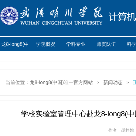
龙8-long8(中
学院概况
学科专业
师资队伍
科
国)唯一官方
网站
当前位置：
龙8-long8(中国)唯一官方网站
新闻动态
＞
＞
学校实验室管理中心赴龙8-long8
作者：胡梓姚