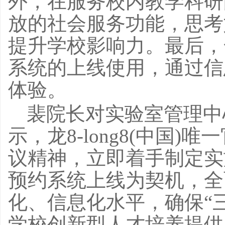
外，在服务校内教学科研
放的社会服务功能，思考
提升学校影响力。最后，
系统的上线使用，通过信
体验。
裴院长对实验室管理中
示，龙8-long8(中国
议精神，立即着手制定实
预约系统上线为契机，全
化、信息化水平，确保“
学校创新型人才培养提供