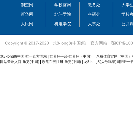
荆楚网
学校官网
教务处
大学
新华网
北斗学院
科研处
学校
人民网
机电学院
人事处
公共
Copyright © 2017-2020 龙8-long8(中国)唯一官方网站
鄂ICP备100
龙8-long8(中国)唯一官方网站
|
世界杯平台-世界杯（中国）
|
八戒体育官网（中国）
网站登录入口-乐竞(中国)
|
乐竞在线注册-乐竞(中国)
|
龙8-long8(头号玩家)国际唯