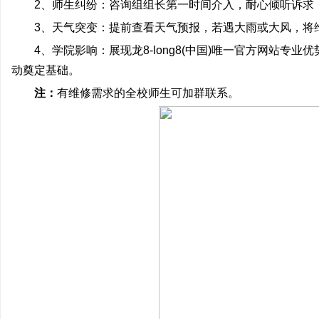
2、师生纠纷：咨询组组长第一时间介入，耐心倾听诉求
3、天气突变：提前查看天气预报，若遇大雨或大风，将
4、学院影响：展现龙8-long8(中国)唯一官方网站
动奠定基础。
注：
有维修需求的全校师生可加群联系。