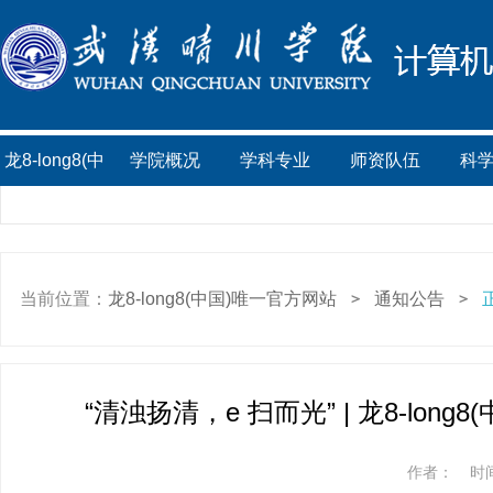
龙8-long8(中
学院概况
学科专业
师资队伍
科
国)唯一官方
网站
当前位置：
龙8-long8(中国)唯一官方网站
通知公告
＞
＞
“清浊扬清，e 扫而光” | 龙8-l
作者：
时间