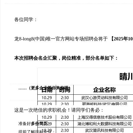
各位同学：
龙8-long8(中国)唯一官方网站专场招聘会将于
【2025年10
本次招聘会名企汇聚，岗位精准，部分名单如下：
……（更多企业等你来发现）
这是一次绝佳的求职机会！请同学们务必：
准备好
多份简历
；
提前了解目标企业；